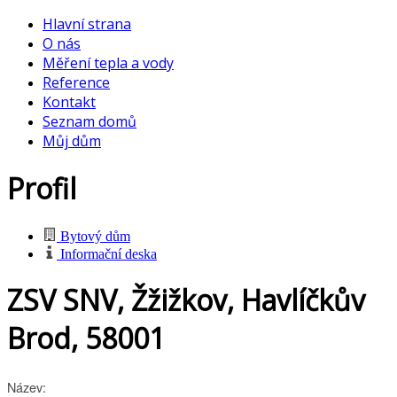
Hlavní strana
O nás
Měření tepla a vody
Reference
Kontakt
Seznam domů
Můj dům
Profil
Bytový dům
Informační deska
ZSV SNV, Žžižkov, Havlíčkův
Brod, 58001
Název: